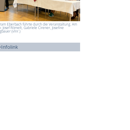
ram Eberbach führte durch die Veranstaltung. Am
h: Josef Römelt, Gabriele Cirener, Josefine
gbauer (vlnr.)
>Infolink