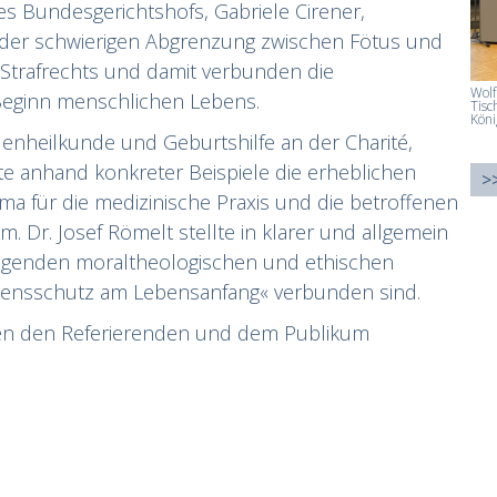
des Bundesgerichtshofs,
Gabriele Cirener
,
 der schwierigen Abgrenzung zwischen Fötus und
trafrechts und damit verbunden die
Wolf
eginn menschlichen Lebens.
Tisc
Köni
auenheilkunde und Geburtshilfe an der
Charité
,
hte anhand konkreter Beispiele die erheblichen
>
a für die medizinische Praxis und die betroffenen
m. Dr. Josef Römelt stellte in klarer und allgemein
legenden moraltheologischen und ethischen
ebensschutz am Lebensanfang« verbunden sind.
hen den Referierenden und dem Publikum